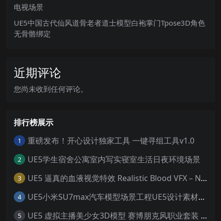
电视场景
UE5中国古代仙风道骨老者道士模型白袍掌门Tpose3D角色
无骨骼绑定
近期评论
您尚未收到任何评论。
排行榜展示
重磅发布！开心设计独家工具 一键寻组工具v1.0
1
UE5学生宿舍公寓室内写实寝室生活日夜环境场景
2
UE5 逼真的血液视觉特效 Realistic Blood VFX – Niagara Blood Effects
3
UE5小米SU7max汽车模型场景工程UE5设计素材写实风格汽车工程
4
UE5 虚拟主播美少女3D模型 赛博朋克风职业套装 游戏角色素材
5