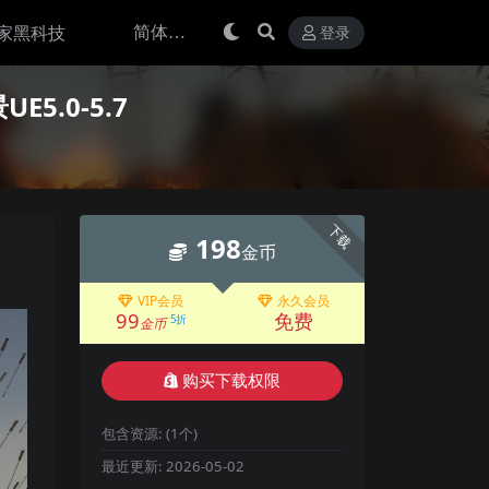
家黑科技
登录
.0-5.7
下载
198
金币
VIP会员
永久会员
99
免费
5折
金币
购买下载权限
包含资源:
(1个)
最近更新:
2026-05-02