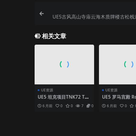
UE5古风高山寺庙云海木质牌楼古松栈道
相关文章
UE资源
UE资源
UE5 坦克项目TNK72 Tan
UE5 罗马宫殿 Ro
k Project
lace, Arena &
6 月前
0
0
7
0
6 月前
0
– Rome Fantas
ar Kit