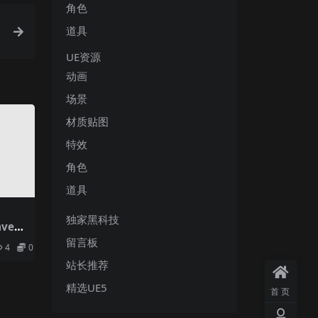
角色
道具
UE资源
动画
场景
材质贴图
特效
角色
道具
独家黑科技
aveya
留言板
4
0
站长推荐
精选UE5
首页