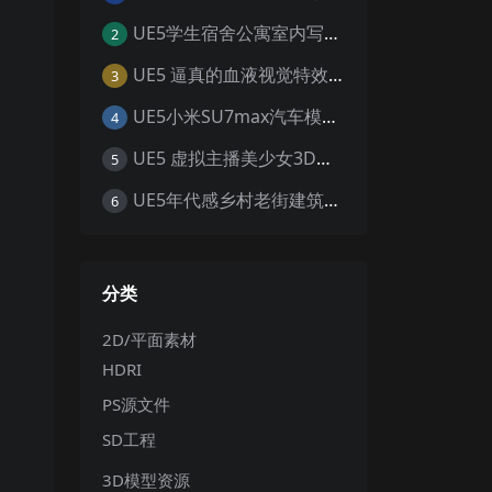
UE5学生宿舍公寓室内写实寝室生活日夜环境场景
2
UE5 逼真的血液视觉特效 Realistic Blood VFX – Niagara Blood Effects
3
UE5小米SU7max汽车模型场景工程UE5设计素材写实风格汽车工程
4
UE5 虚拟主播美少女3D模型 赛博朋克风职业套装 游戏角色素材
5
UE5年代感乡村老街建筑环境带供销社电线杆怀旧大场景5.0+
6
分类
2D/平面素材
HDRI
PS源文件
SD工程
3D模型资源