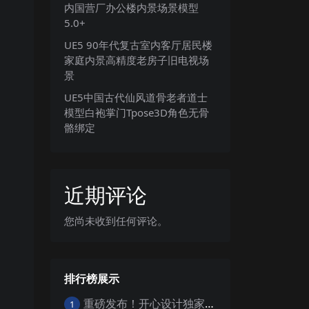
内国营厂办公楼内景场景模型
5.0+
UE5 90年代复古室内客厅居民楼
家庭内景高精度老房子旧电视场
景
UE5中国古代仙风道骨老者道士
模型白袍掌门Tpose3D角色无骨
骼绑定
近期评论
您尚未收到任何评论。
排行榜展示
重磅发布！开心设计独家工具 一键寻组工具v1.0
1