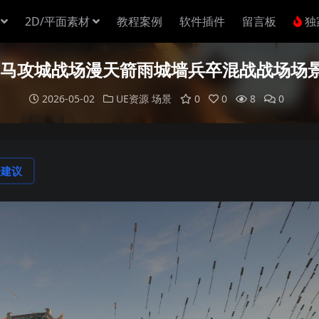
2D/平面素材
教程案例
软件插件
留言板
独
万马攻城战场漫天箭雨城墙兵卒混战战场场景UE5
2026-05-02
UE资源
场景
0
0
8
0
论建议