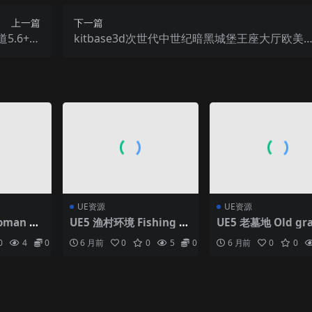
上一篇
下一篇
5.6+场
kitbase3d次世代中世纪暗黑城堡王座大厅欧美
景工程
皇宫殿堂PBR道具资产
UE资源
UE资源
man Pa
UE5 渔村环境 Fishing Vi
UE5 老墓地 Old gr
 Dungeon
llage Environment
rd
0
4
0
6 月前
0
0
5
0
6 月前
0
0
y Modul