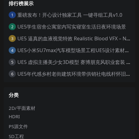
排行榜展示
重磅发布！开心设计独家工具 一键寻组工具v1.0
1
UE5学生宿舍公寓室内写实寝室生活日夜环境场景
2
UE5 逼真的血液视觉特效 Realistic Blood VFX – Niagara Blood Effects
3
UE5小米SU7max汽车模型场景工程UE5设计素材写实风格汽车工程
4
UE5 虚拟主播美少女3D模型 赛博朋克风职业套装 游戏角色素材
5
UE5年代感乡村老街建筑环境带供销社电线杆怀旧大场景5.0+
6
分类
2D/平面素材
HDRI
PS源文件
SD工程