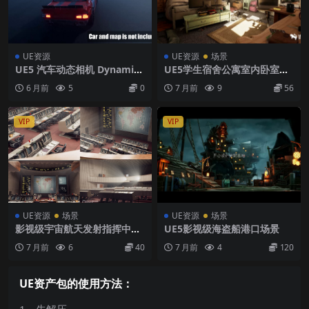
UE资源
UE资源
场景
UE5 汽车动态相机 Dynamic
UE5学生宿舍公寓室内卧室房
vehicle camera
间场景模型场景工程
6 月前
5
0
7 月前
9
56
VIP
VIP
UE资源
场景
UE资源
场景
影视级宇宙航天发射指挥中心
UE5影视级海盗船港口场景
指挥部ue5工程
7 月前
6
40
7 月前
4
120
UE资产包的使用方法：