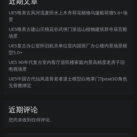
近期文章
UE5唯美古风河流麦田水上木舟荷花植物乌篷船荷塘5.6+场
景
UE5唯美古建山庄桃花谷武侠门派远山植物建筑群寺庙宫殿
场景
UE5复古办公室怀旧机关单位室内国营厂办公楼内景场景模
型5.0+
UE5 90年代复古室内客厅居民楼家庭内景高精度老房子旧
电视场景
UE5中国古代仙风道骨老者道士模型白袍掌门Tpose3D角色
无骨骼绑定
近期评论
您尚未收到任何评论。