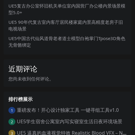
UE5复古办公室怀旧机关单位室内国营厂办公楼内景场景模
型5.0+
UE5 90年代复古室内客厅居民楼家庭内景高精度老房子旧
电视场景
UE5中国古代仙风道骨老者道士模型白袍掌门Tpose3D角色
无骨骼绑定
近期评论
您尚未收到任何评论。
排行榜展示
重磅发布！开心设计独家工具 一键寻组工具v1.0
1
UE5学生宿舍公寓室内写实寝室生活日夜环境场景
2
UE5 逼真的血液视觉特效 Realistic Blood VFX – Niagara Blood Effects
3