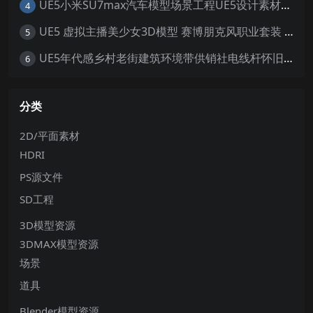
UE5小米SU7max汽车模型场景工程UE5设计素材写实风格汽车工程
4
UE5 虚拟主播美少女3D模型 赛博朋克风职业套装 游戏角色素材
5
UE5年代感乡村老街建筑环境带供销社电线杆怀旧大场景5.0+
6
分类
2D/平面素材
HDRI
PS源文件
SD工程
3D模型资源
3DMAX模型资源
场景
道具
Blender模型资源