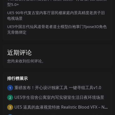
型5.0+
UE5 90年代复古室内客厅居民楼家庭内景高精度老房子旧
电视场景
UE5中国古代仙风道骨老者道士模型白袍掌门Tpose3D角色
无骨骼绑定
近期评论
您尚未收到任何评论。
排行榜展示
重磅发布！开心设计独家工具 一键寻组工具v1.0
1
UE5学生宿舍公寓室内写实寝室生活日夜环境场景
2
UE5 逼真的血液视觉特效 Realistic Blood VFX – Niagara Blood Effects
3