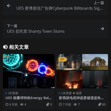
上一篇
UE5 赛博朋克广告牌Cyberpunk Billboards Signs
Set ( 35 Unique Pieces )
下一篇
UE5 贫民窟 Shanty Town Slums
相关文章
VIP
UE资源
UE资源
场景
UE5 能量球特效Energy Ball
影视级地底神迹废墟遗迹角色
VFX Pack
模型ue5场景工程
6 月前
4
0
7 月前
7
80