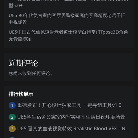
型5.0+
UE5 90年代复古室内客厅居民楼家庭内景高精度老房子旧
电视场景
UE5中国古代仙风道骨老者道士模型白袍掌门Tpose3D角色
无骨骼绑定
近期评论
您尚未收到任何评论。
排行榜展示
重磅发布！开心设计独家工具 一键寻组工具v1.0
1
UE5学生宿舍公寓室内写实寝室生活日夜环境场景
2
UE5 逼真的血液视觉特效 Realistic Blood VFX – Niagara Blood Effects
3