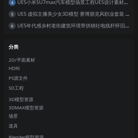
UE5小米SU7max汽车模型场景工程UE5设计素材写实风格汽车工程
4
UE5 虚拟主播美少女3D模型 赛博朋克风职业套装 游戏角色素材
5
UE5年代感乡村老街建筑环境带供销社电线杆怀旧大场景5.0+
6
分类
2D/平面素材
HDRI
PS源文件
SD工程
3D模型资源
3DMAX模型资源
场景
道具
Blender模型资源