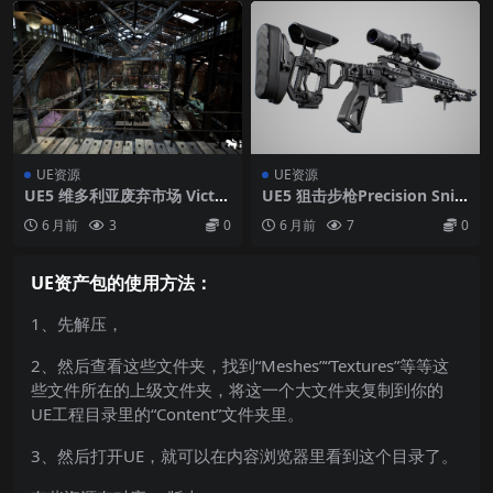
UE资源
UE资源
UE5 维多利亚废弃市场 Victor
UE5 狙击步枪Precision Snip
ian Market in Abandoned F
er Rifle
6 月前
3
0
6 月前
7
0
actory Building
UE资产包的使用方法：
1、先解压，
2、然后查看这些文件夹，找到“Meshes”“Textures”等等这
些文件所在的上级文件夹，将这一个大文件夹复制到你的
UE工程目录里的“Content”文件夹里。
3、然后打开UE，就可以在内容浏览器里看到这个目录了。