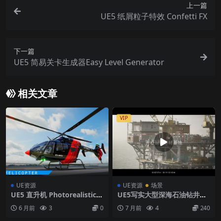
上一篇
UE5 纸屑粒子特效 Confetti FX
下一篇
UE5 简易关卡生成器Easy Level Generator
相关文章
VIP
UE资源
UE资源
场景
UE5 直升机 Photorealistic H
UE5写实大型深海石油钻井平
elicopter
台场景
6 月前
3
0
7 月前
4
240