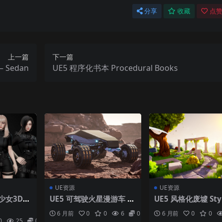
分享
收藏
点赞
上一篇
下一篇
– Sedan
UE5 程序化书本 Procedural Books
UE资源
UE资源
少女3D模
UE5 可驾驶火星漫游车 Dr
UE5 风格化废墟 Styl
业套装 游
iveable Mars Rover
Ruins
6 月前
0
0
6
0
6 月前
0
0
0
25
0