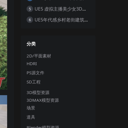
UE5 虚拟主播美少女3D模型 赛博朋克风职业套装 游戏角色素材
5
UE5年代感乡村老街建筑环境带供销社电线杆怀旧大场景5.0+
6
分类
2D/平面素材
HDRI
PS源文件
SD工程
3D模型资源
3DMAX模型资源
场景
道具
Blender模型资源