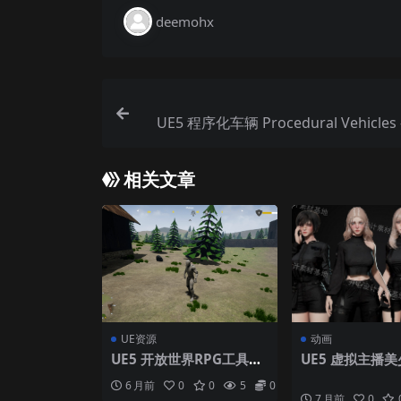
deemohx
UE5 程序化车辆 Procedural Vehicles 
相关文章
UE资源
动画
UE5 开放世界RPG工具包
UE5 虚拟主播美
Open World RPG Toolki
型 赛博朋克风职
6 月前
0
0
5
0
t
戏角色素材
7 月前
0