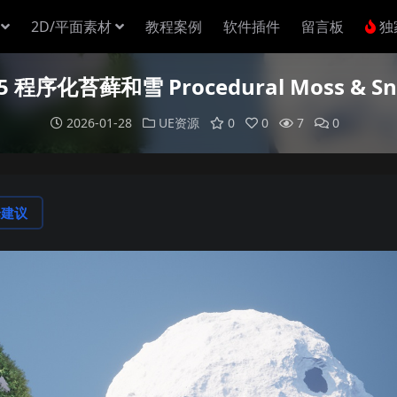
2D/平面素材
教程案例
软件插件
留言板
独
5 程序化苔藓和雪 Procedural Moss & S
2026-01-28
UE资源
0
0
7
0
论建议