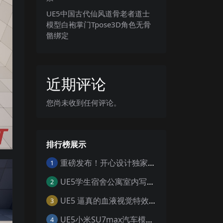
UE5中国古代仙风道骨老者道士
模型白袍掌门Tpose3D角色无骨
骼绑定
近期评论
您尚未收到任何评论。
排行榜展示
重磅发布！开心设计独家工具 一键寻组工具v1.0
1
UE5学生宿舍公寓室内写实寝室生活日夜环境场景
2
UE5 逼真的血液视觉特效 Realistic Blood VFX – Niagara Blood Effects
3
UE5小米SU7max汽车模型场景工程UE5设计素材写实风格汽车工程
4