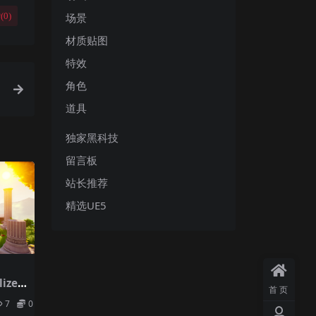
场景
(
0
)
材质贴图
特效
角色
道具
独家黑科技
留言板
站长推荐
精选UE5
ized
首页
7
0