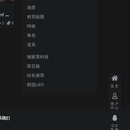
场景
d Gl
材质贴图
2
0
特效
角色
道具
独家黑科技
留言板
站长推荐
精选UE5
首页
用户
中心
系我们
QQ
客服