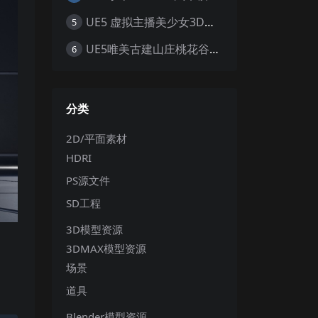
UE5 虚拟主播美少女3D模型 赛博朋克风职业套装 游戏角色素材
5
UE5唯美古建山庄桃花谷武侠门派远山植物建筑群寺庙宫殿场景
6
分类
2D/平面素材
HDRI
PS源文件
SD工程
3D模型资源
3DMAX模型资源
场景
道具
Blender模型资源