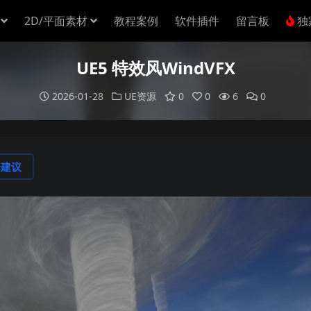
2D/平面素材
教程案例
软件插件
留言板
独
UE5 特效风WindVFX
2026-01-28
UE资源
0
0
6
0
论建议