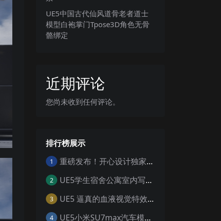
UE5中国古代仙风道骨老者道士
模型白袍掌门Tpose3D角色无骨
骼绑定
近期评论
您尚未收到任何评论。
排行榜展示
重磅发布！开心设计独家工具 一键寻组工具v1.0
1
UE5学生宿舍公寓室内写实寝室生活日夜环境场景
2
UE5 逼真的血液视觉特效 Realistic Blood VFX – Niagara Blood Effects
3
UE5小米SU7max汽车模型场景工程UE5设计素材写实风格汽车工程
4