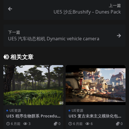
上一篇
UE5 沙丘Brushify – Dunes Pack
下一篇
UE5 汽车动态相机 Dynamic vehicle camera
相关文章
UE资源
UE资源
UE5 程序生物群系 Procedur
UE5 复古未来主义模块化包Re
al Biomes
tro Futurist Modular Pack
6 月前
3
0
6 月前
6
0