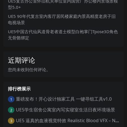
UE5复古办公室怀旧机关单位室内国营厂办公楼内景场景模
型5.0+
UE5 90年代复古室内客厅居民楼家庭内景高精度老房子旧
电视场景
UE5中国古代仙风道骨老者道士模型白袍掌门Tpose3D角色
无骨骼绑定
近期评论
您尚未收到任何评论。
排行榜展示
重磅发布！开心设计独家工具 一键寻组工具v1.0
1
UE5学生宿舍公寓室内写实寝室生活日夜环境场景
2
UE5 逼真的血液视觉特效 Realistic Blood VFX – Niagara Blood Effects
3