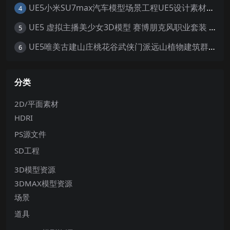
UE5小米SU7max汽车模型场景工程UE5设计素材写实风格汽车工程
4
UE5 虚拟主播美少女3D模型 赛博朋克风职业套装 游戏角色素材
5
UE5唯美古建山庄桃花谷武侠门派远山植物建筑群寺庙宫殿场景
6
分类
2D/平面素材
HDRI
PS源文件
SD工程
3D模型资源
3DMAX模型资源
场景
道具