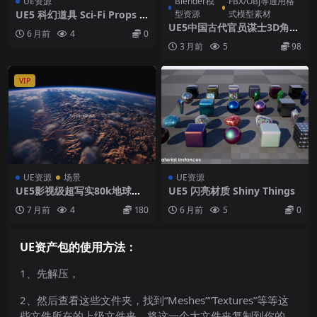
UE资源
Blender模
FBX/OBJ等通用格
UE5 科幻道具 Sci-Fi Props V
型资源
式模型素材
ol01
UE5中国古代官员谋士3D角色
6 月前
4
0
模型绿色云纹锦袍已绑定标准
3 月前
5
98
骨骼资产
VIP
UE资源
场景
UE资源
UE5影视级超写实80k地球表
UE5 闪亮材质 Shiny Things
面工程
7 月前
4
180
6 月前
5
0
UE资产包的使用方法：
1、先解压，
2、然后查看这些文件夹，找到“Meshes”“Textures”等等这
些文件所在的上级文件夹，将这一个大文件夹复制到你的