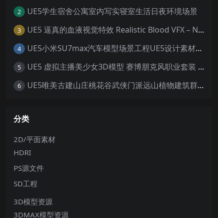
UE5学生宿舍公寓室内写实寝室生活日夜环境场景
2
UE5 逼真的血液视觉特效 Realistic Blood VFX – Niagara Blood Effects
3
UE5小米SU7max汽车模型场景工程UE5设计素材写实风格汽车工程
4
UE5 虚拟主播美少女3D模型 赛博朋克风职业套装 游戏角色素材
5
UE5唯美古建山庄桃花谷武侠门派远山植物建筑群寺庙宫殿场景
6
分类
2D/平面素材
HDRI
PS源文件
SD工程
3D模型资源
3DMAX模型资源