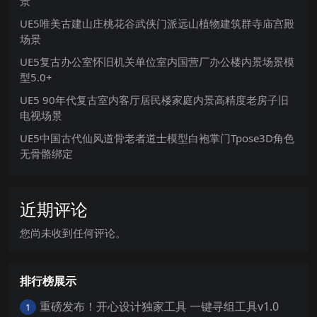
景
UE5唯美古建山庄桃花谷武侠门派远山植物建筑群寺庙宫殿
场景
UE5复古办公室怀旧机关单位室内国营厂办公楼内景场景模
型5.0+
UE5 90年代复古室内客厅居民楼家庭内景高精度老房子旧
电视场景
UE5中国古代仙风道骨老者道士模型白袍掌门Tpose3D角色
无骨骼绑定
近期评论
您尚未收到任何评论。
排行榜展示
重磅发布！开心设计独家工具 一键寻组工具v1.0
1