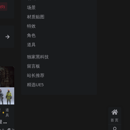
场景
(
0
)
材质贴图
特效
角色
道具
独家黑科技
留言板
站长推荐
精选UE5
型
道
具
首页
 工
all-i