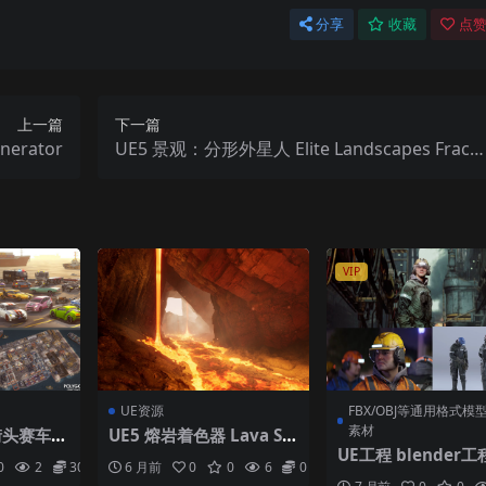
分享
收藏
点赞
上一篇
下一篇
erator
UE5 景观：分形外星人 Elite Landscapes Fracta
l Alien
VIP
UE资源
FBX/OBJ等通用格式模
素材
酷街头赛车场
UE5 熔岩着色器 Lava Sh
ader
UE工程 blender工程
0
2
30
6 月前
0
0
6
0
业区 bigmediumsm