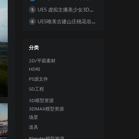
UE5 虚拟主播美少女3D模型 赛博朋克风职业套装 游戏角色素材
5
UE5唯美古建山庄桃花谷武侠门派远山植物建筑群寺庙宫殿场景
6
分类
2D/平面素材
HDRI
PS源文件
SD工程
3D模型资源
3DMAX模型资源
场景
道具
Blender模型资源