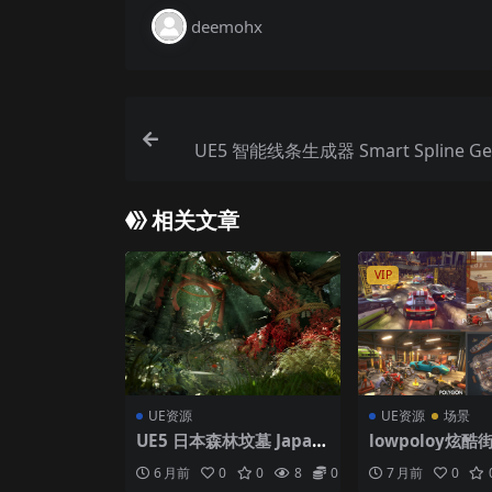
deemohx
UE5 智能线条生成器 Smart Spline Gen
相关文章
VIP
UE资源
UE资源
场景
UE5 日本森林坟墓 Japan
lowpoloy炫
ese Forest Grave
景氛围ue5工程
6 月前
0
0
8
0
7 月前
0