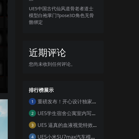
UE5中国古代仙风道骨老者道士
模型白袍掌门Tpose3D角色无骨
骼绑定
近期评论
您尚未收到任何评论。
排行榜展示
重磅发布！开心设计独家工具 一键寻组工具v1.0
1
UE5学生宿舍公寓室内写实寝室生活日夜环境场景
2
UE5 逼真的血液视觉特效 Realistic Blood VFX – Niagara Blood Effects
3
UE5小米SU7max汽车模型场景工程UE5设计素材写实风格汽车工程
4