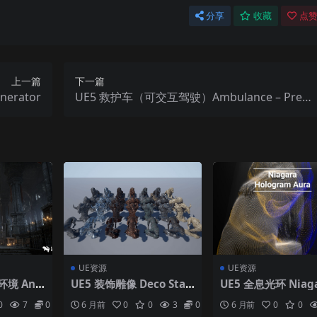
分享
收藏
点赞
上一篇
下一篇
erator
UE5 救护车（可交互驾驶）Ambulance – Premi
um – Drivable and Interactable
UE资源
UE资源
境 Anci
UE5 装饰雕像 Deco Stat
UE5 全息光环 Niaga
 Environ
ue Collection
ologram Aura
0
7
0
6 月前
0
0
3
0
6 月前
0
0