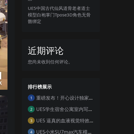
UE5中国古代仙风道骨老者道士
模型白袍掌门Tpose3D角色无骨
骼绑定
近期评论
您尚未收到任何评论。
排行榜展示
重磅发布！开心设计独家工具 一键寻组工具v1.0
1
UE5学生宿舍公寓室内写实寝室生活日夜环境场景
2
UE5 逼真的血液视觉特效 Realistic Blood VFX – Niagara Blood Effects
3
UE5小米SU7max汽车模型场景工程UE5设计素材写实风格汽车工程
4