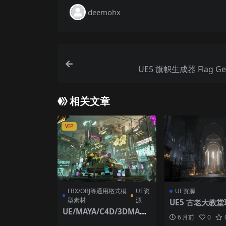
deemohx
UE5 旗帜生成器 Flag Gen
相关文章
VIP
FBX/OBJ等通用格式模
UE资
UE资源
型素材
源
UE5 古老大教堂环
UE/MAYA/C4D/3DMAX/
ent Cathedral
6 月前
0
FBX影视级赛博朋克街区
ment