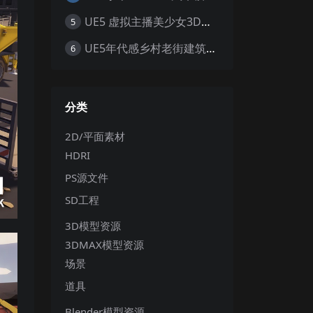
UE5 虚拟主播美少女3D模型 赛博朋克风职业套装 游戏角色素材
5
UE5年代感乡村老街建筑环境带供销社电线杆怀旧大场景5.0+
6
分类
2D/平面素材
HDRI
PS源文件
SD工程
3D模型资源
3DMAX模型资源
场景
道具
Blender模型资源