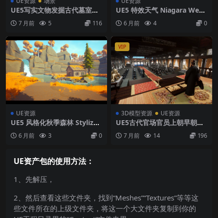
UE资源
场景
UE资源
UE5写实文物发掘古代墓室耳
UE5 特效天气 Niagara Weat
室石棺场景
her
7 月前
5
116
6 月前
4
0
VIP
UE资源
3D模型资源
UE资源
UE5 风格化秋季森林 Stylized
UE5古代官场官员上朝早朝皇
Autumn Forest
宫秦始皇嬴政朝堂场景模型
6 月前
3
0
7 月前
14
196
UE资产包的使用方法：
1、先解压，
2、然后查看这些文件夹，找到“Meshes”“Textures”等等这
些文件所在的上级文件夹，将这一个大文件夹复制到你的