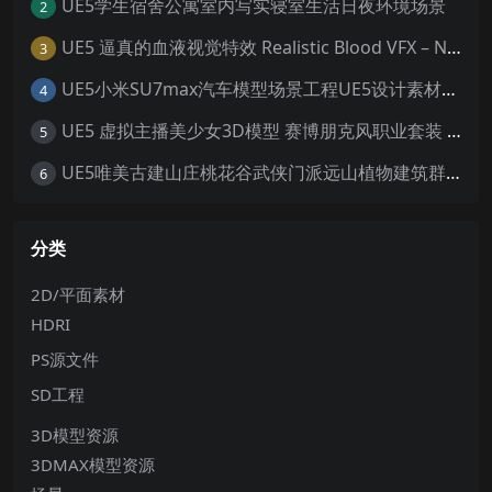
UE5学生宿舍公寓室内写实寝室生活日夜环境场景
2
UE5 逼真的血液视觉特效 Realistic Blood VFX – Niagara Blood Effects
3
UE5小米SU7max汽车模型场景工程UE5设计素材写实风格汽车工程
4
UE5 虚拟主播美少女3D模型 赛博朋克风职业套装 游戏角色素材
5
UE5唯美古建山庄桃花谷武侠门派远山植物建筑群寺庙宫殿场景
6
分类
2D/平面素材
HDRI
PS源文件
SD工程
3D模型资源
3DMAX模型资源