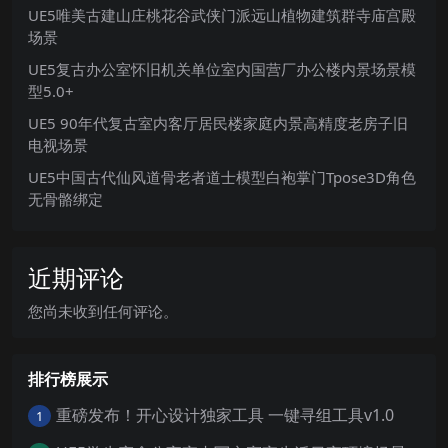
UE5唯美古建山庄桃花谷武侠门派远山植物建筑群寺庙宫殿
场景
UE5复古办公室怀旧机关单位室内国营厂办公楼内景场景模
型5.0+
UE5 90年代复古室内客厅居民楼家庭内景高精度老房子旧
电视场景
UE5中国古代仙风道骨老者道士模型白袍掌门Tpose3D角色
无骨骼绑定
近期评论
您尚未收到任何评论。
排行榜展示
重磅发布！开心设计独家工具 一键寻组工具v1.0
1