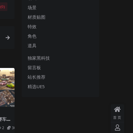
场景
(
0
)
材质贴图
特效
角色
道具
独家黑科技
留言板
站长推荐
精选UE5
首页
头赛车场
2
30