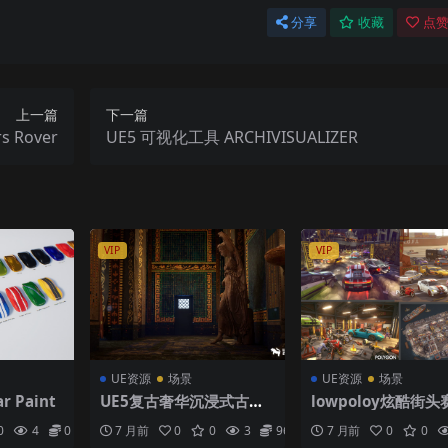
分享
收藏
点赞
上一篇
下一篇
 Rover
UE5 可视化工具 ARCHIVISUALIZER
VIP
VIP
UE资源
场景
UE资源
场景
 Paint
UE5复古奢华沉浸式古罗
lowpoloy炫酷街
马浴场温泉游泳池环境场
景氛围ue5工程
0
4
0
7 月前
0
0
3
96
7 月前
0
0
景