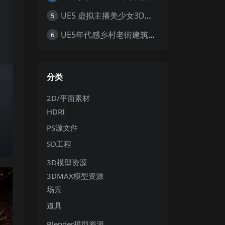
UE5 虚拟主播美少女3D模型 赛博朋克风职业套装 游戏角色素材
5
UE5年代感乡村老街建筑环境带供销社电线杆怀旧大场景5.0+
6
分类
2D/平面素材
HDRI
PS源文件
SD工程
3D模型资源
3DMAX模型资源
场景
道具
Blender模型资源