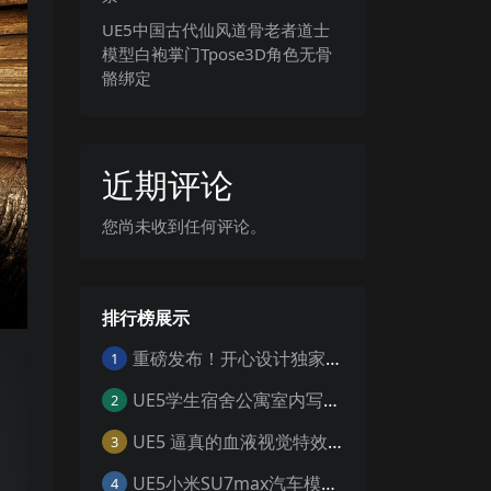
UE5中国古代仙风道骨老者道士
模型白袍掌门Tpose3D角色无骨
骼绑定
近期评论
您尚未收到任何评论。
排行榜展示
重磅发布！开心设计独家工具 一键寻组工具v1.0
1
UE5学生宿舍公寓室内写实寝室生活日夜环境场景
2
UE5 逼真的血液视觉特效 Realistic Blood VFX – Niagara Blood Effects
3
UE5小米SU7max汽车模型场景工程UE5设计素材写实风格汽车工程
4