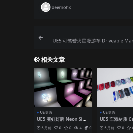
deemohx
UE5 可驾驶火星漫游车 Driveable Mars
相关文章
UE资源
UE资源
UE5 霓虹灯牌 Neon Sign
UE5 车漆材质 Car
Pack
6 月前
0
0
4
0
6 月前
0