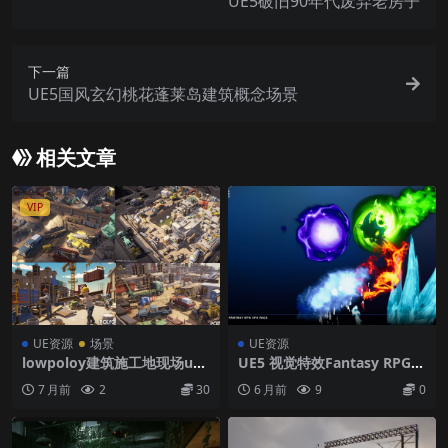
UE5破旧90年代废弃老房子
下一篇
UE5国风玄幻桃花蓬莱岛建筑概念场景
相关文章
VIP
UE资源
场景
UE资源
lowpoloy建筑施工地现场ue5
UE5 视觉特效Fantasy RPG V
工程
FX Pack
7 月前
2
30
6 月前
9
0