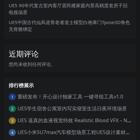
UE5 90年代复古室内客厅居民楼家庭内景高精度老房子旧
电视场景
UE5中国古代仙风道骨老者道士模型白袍掌门Tpose3D角色
无骨骼绑定
近期评论
您尚未收到任何评论。
排行榜展示
重磅发布！开心设计独家工具 一键寻组工具v1.0
1
UE5学生宿舍公寓室内写实寝室生活日夜环境场景
2
UE5 逼真的血液视觉特效 Realistic Blood VFX – Niagara Blood Effects
3
UE5小米SU7max汽车模型场景工程UE5设计素材写实风格汽车工程
4