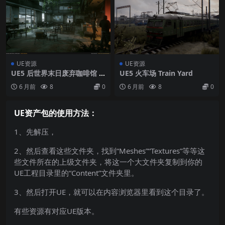
UE资源
UE资源
UE5 后世界末日废弃咖啡馆 P
UE5 火车场 Train Yard
ost Apocalyptic Abandone
6 月前
8
0
6 月前
8
0
d Coffee Shop Drive Thru
UE资产包的使用方法：
1、先解压，
2、然后查看这些文件夹，找到“Meshes”“Textures”等等这
些文件所在的上级文件夹，将这一个大文件夹复制到你的
UE工程目录里的“Content”文件夹里。
3、然后打开UE，就可以在内容浏览器里看到这个目录了。
有些资源有对应UE版本。