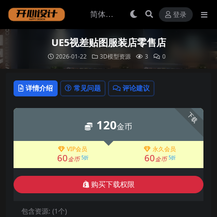
登录
UE5视差贴图服装店零售店
2026-01-22
3D模型资源
3
0
详情介绍
常见问题
评论建议
下载
120
金币
VIP会员
永久会员
60
60
5折
5折
金币
金币
购买下载权限
包含资源:
(1个)