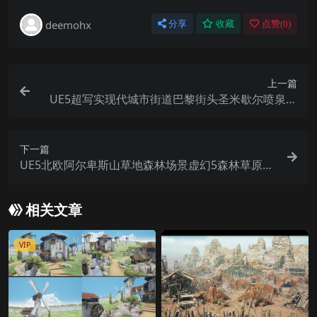
deemohx
分享
收藏
点赞(
0
)
上一篇
UE5超写实现代城市街道巴黎街头圣米歇尔喷泉街
景场景
下一篇
UE5北欧阿尔卑斯山草地森林场景虚幻5森林草原北
欧风格草原风光
相关文章
VIP