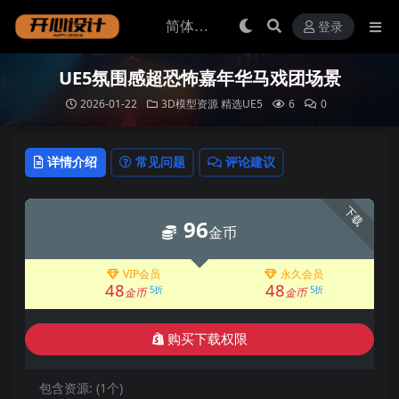
登录
UE5氛围感超恐怖嘉年华马戏团场景
2026-01-22
3D模型资源
精选UE5
6
0
详情介绍
常见问题
评论建议
下载
96
金币
VIP会员
永久会员
48
48
5折
5折
金币
金币
购买下载权限
包含资源:
(1个)