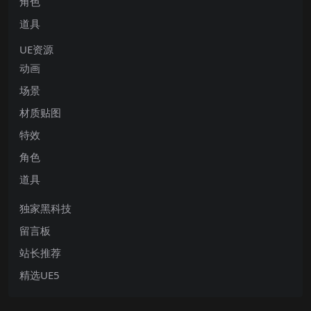
角色
道具
UE资源
动画
场景
材质贴图
特效
角色
道具
独家黑科技
留言板
站长推荐
精选UE5