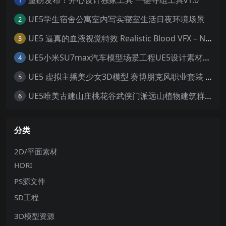
1
UE5学生宿舍公寓室内写实寝室生活日夜环境场景
2
UE5 逼真的血液视觉特效 Realistic Blood VFX – Niagara Blood Effects
3
UE5小米SU7max汽车模型场景工程UE5设计素材写实风格汽车工程
4
UE5 虚拟主播美少女3D模型 赛博朋克风职业套装 游戏角色素材
5
UE5唯美古建山庄桃花谷武侠门派远山植物建筑群寺庙宫殿场景
6
分类
2D/平面素材
HDRI
PS源文件
SD工程
3D模型资源