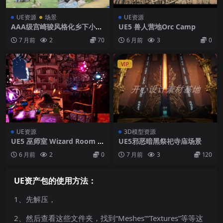
UE资源
场景
UE资源
AAA级宫崎骏风格化乡下小镇
UE5 兽人营地Orc Camp
风车村庄ue5场景工程
7 月前
2
70
6 月前
3
0
VIP
UE资源
3D模型资源
UE5 巫师室 Wizard Room 8
UE5邪恶暗黑祭祀寺庙场景
9+ Assets
6 月前
2
0
7 月前
3
120
UE资产包的使用方法：
1、先解压，
2、然后查看这些文件夹，找到“Meshes”“Textures”等等这