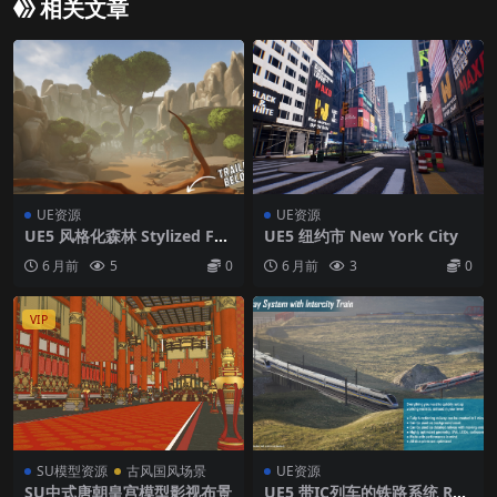
相关文章
UE资源
UE资源
UE5 风格化森林 Stylized For
UE5 纽约市 New York City
est – Trees & Rocks
6 月前
5
0
6 月前
3
0
VIP
SU模型资源
古风国风场景
UE资源
SU中式唐朝皇宫模型影视布景
UE5 带IC列车的铁路系统 Rail