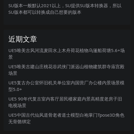
SU版本一般默认2021以上，SU提供SU版本转换器，所以
SU版本都可以转换成自己想要的版本
近期文章
UE5唯美古风河流麦田水上木舟荷花植物乌篷船荷塘5.6+场
景
UE5唯美古建山庄桃花谷武侠门派远山植物建筑群寺庙宫殿
场景
UE5复古办公室怀旧机关单位室内国营厂办公楼内景场景模
型5.0+
UE5 90年代复古室内客厅居民楼家庭内景高精度老房子旧
电视场景
UE5中国古代仙风道骨老者道士模型白袍掌门Tpose3D角色
无骨骼绑定