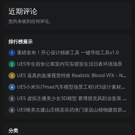
近期评论
您尚未收到任何评论。
排行榜展示
重磅发布！开心设计独家工具 一键寻组工具v1.0
1
UE5学生宿舍公寓室内写实寝室生活日夜环境场景
2
UE5 逼真的血液视觉特效 Realistic Blood VFX – Niagara Blood Effects
3
UE5小米SU7max汽车模型场景工程UE5设计素材写实风格汽车工程
4
UE5 虚拟主播美少女3D模型 赛博朋克风职业套装 游戏角色素材
5
UE5唯美古建山庄桃花谷武侠门派远山植物建筑群寺庙宫殿场景
6
分类