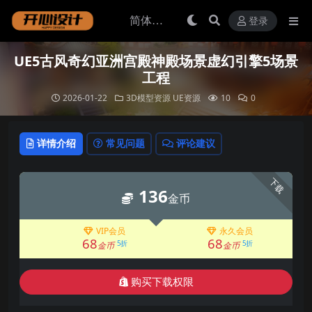
登录
UE5古风奇幻亚洲宫殿神殿场景虚幻引擎5场景
工程
2026-01-22
3D模型资源
UE资源
10
0
详情介绍
常见问题
评论建议
下载
136
金币
VIP会员
永久会员
68
68
5折
5折
金币
金币
购买下载权限