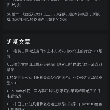
图上说明
SU版本一般默认2021以上，SU提供SU版本转换器，所以
SU版本都可以转换成自己想要的版本
近期文章
UE5唯美古风河流麦田水上木舟荷花植物乌篷船荷塘5.6+场
景
UE5唯美古建山庄桃花谷武侠门派远山植物建筑群寺庙宫殿
场景
UE5复古办公室怀旧机关单位室内国营厂办公楼内景场景模
型5.0+
UE5 90年代复古室内客厅居民楼家庭内景高精度老房子旧
电视场景
UE5中国古代仙风道骨老者道士模型白袍掌门Tpose3D角色
无骨骼绑定