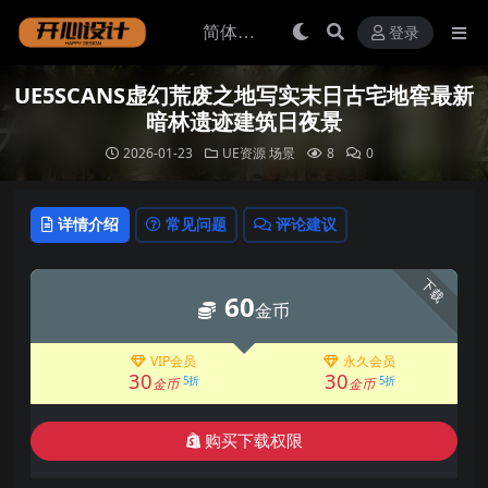
登录
UE5SCANS虚幻荒废之地写实末日古宅地窖最新
暗林遗迹建筑日夜景
2026-01-23
UE资源
场景
8
0
详情介绍
常见问题
评论建议
下载
60
金币
VIP会员
永久会员
30
30
5折
5折
金币
金币
购买下载权限