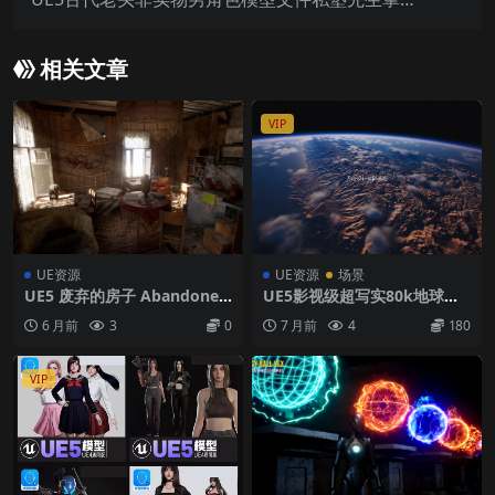
老爷无骨骼
相关文章
VIP
UE资源
UE资源
场景
UE5 废弃的房子 Abandoned
UE5影视级超写实80k地球表
house
面工程
6 月前
3
0
7 月前
4
180
VIP