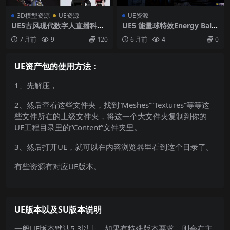
3D模型资源
UE资源
UE资源
UE5古风现代数字人直播科幻
UE5 能量球特效Energy Ball
机甲怪物动物模型带骨骼虚拟
VFX Pack
7 月前
9
120
6 月前
4
0
人物合集
UE资产包的使用方法：
1、先解压，
2、然后查看这些文件夹，找到“Meshes”“Textures”等等这
些文件所在的上级文件夹，将这一个大文件夹复制到你的
UE工程目录里的“Content”文件夹里。
3、然后打开UE，就可以在内容浏览器里看到这个目录了。
有些资源有对应UE版本。
UE版本以及SU版本说明
一般UE版本默认5.3以上，如果有特殊版本要求，则会在主