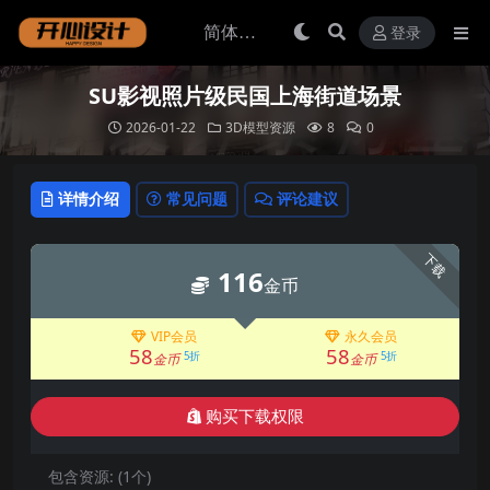
登录
SU影视照片级民国上海街道场景
2026-01-22
3D模型资源
8
0
详情介绍
常见问题
评论建议
下载
116
金币
VIP会员
永久会员
58
58
5折
5折
金币
金币
购买下载权限
包含资源:
(1个)