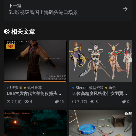
下一篇
SU影视级民国上海码头港口场景
相关文章
VIP
UE资源
站长推荐
Blender模型资源
角色
UE5古风古代官差衙役捕头人
四位高精度风格化仙女羽翼仙
物角色带骨骼绑定模型
子blender角色模型
7 月前
4
56
7 月前
8
0