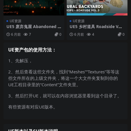
UE资源
UE资源
UE5 废弃鬼屋 Abandoned H
UE5 乡村道具 Roadside VO
aunted House
L.3 – Rural Props (Nanite a
6 月前
7
0
6 月前
4
0
nd Low Poly Versions)
UE资产包的使用方法：
1、先解压，
2、然后查看这些文件夹，找到“Meshes”“Textures”等等这
些文件所在的上级文件夹，将这一个大文件夹复制到你的
UE工程目录里的“Content”文件夹里。
3、然后打开UE，就可以在内容浏览器里看到这个目录了。
有些资源有对应UE版本。