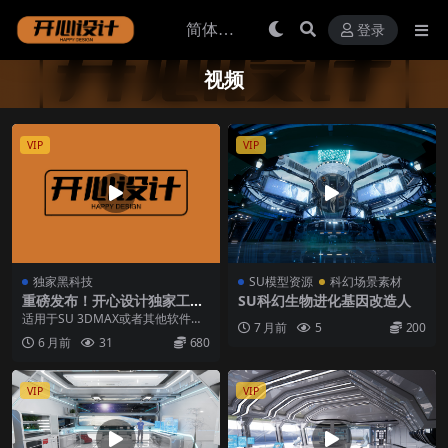
登录
视频
VIP
VIP
独家黑科技
SU模型资源
科幻场景素材
重磅发布！开心设计独家工具
SU科幻生物进化基因改造人
一键寻组工具v1.0
适用于SU 3DMAX或者其他软件通
7 月前
5
200
过datasmith导入的UE5模型组层级
6 月前
31
680
成...
VIP
VIP