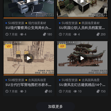
SU模型资源
现代场景素材
SU模型资源
民国场景素材
SU现代警察局公安局局长办公
SU民国公职人员科员档案室办
室办公大厅
公室
7 月前
4
180
7 月前
4
200
VIP
VIP
SU模型资源
古风国风场景
SU模型资源
古风国风场景
SU古代行军营地围栏吊桥木制
SU唐风玄幻古建筑精品14个
瞭望台
合集草图大师模型
7 月前
3
60
7 月前
10
150
加载更多