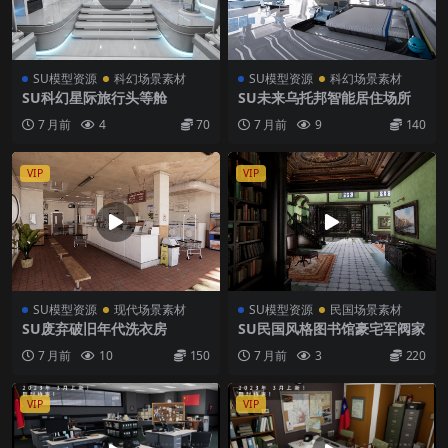
SU模型资源
科幻场景素材
SU模型资源
科幻场景素材
SU科幻星际旅行头等舱
SU未来乌托邦智能居住场所
7 月前
4
70
7 月前
9
140
VIP
VIP
SU模型资源
现代场景素材
SU模型资源
民国场景素材
SU废弃破旧年代洗衣房
SU民国风格图书馆豪宅军阀家
7 月前
10
150
7 月前
3
220
VIP
VIP