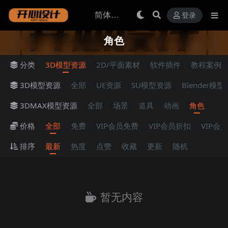
登录
角色
分类
3D模型资源
2D/平面素材
软件插件
教程案例
3D模型资源
全部
UE资源
SU模型资源
Blender模
3DMAX模型资源
全部
场景
道具
动画
角色
价格
全部
免费
VIP会员免费
VIP会员折扣
VIP会
排序
最新
热度
点赞
收藏
更新
随机
暂无内容