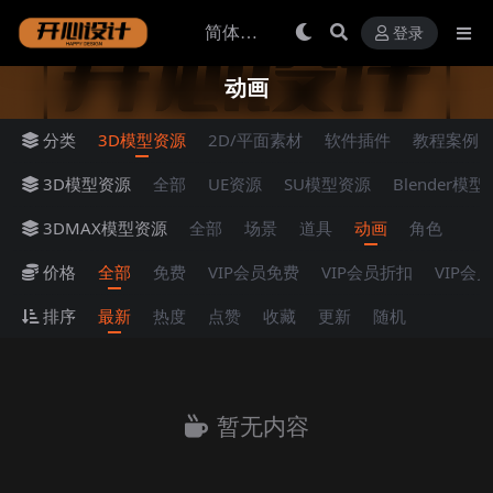
登录
动画
分类
3D模型资源
2D/平面素材
软件插件
教程案例
3D模型资源
全部
UE资源
SU模型资源
Blender模
3DMAX模型资源
全部
场景
道具
动画
角色
价格
全部
免费
VIP会员免费
VIP会员折扣
VIP会
排序
最新
热度
点赞
收藏
更新
随机
暂无内容