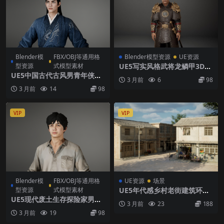
Blender模
FBX/OBJ等通用格
Blender模型资源
UE资源
型资源
式模型素材
UE5写实风格武将龙鳞甲3D模
型将领资产带绑定骨骼角色模
UE5中国古代古风男青年侠客
3 月前
6
98
型
3D角色模型带蓝袍骨骼绑定角
3 月前
14
98
色
VIP
VIP
Blender模
FBX/OBJ等通用格
UE资源
场景
型资源
式模型素材
UE5年代感乡村老街建筑环境
带供销社电线杆怀旧大场景5.0
UE5现代废土生存探险家男主
3 月前
23
188
+
3D角色模型已绑定标准骨骼次
3 月前
19
98
世代资产