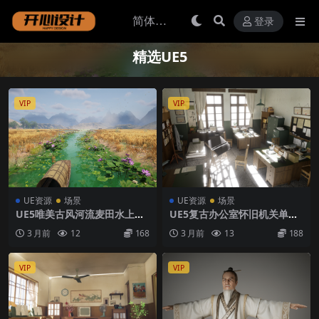
登录
精选UE5
VIP
VIP
UE资源
场景
UE资源
场景
UE5唯美古风河流麦田水上木
UE5复古办公室怀旧机关单位
舟荷花植物乌篷船荷塘5.6+场
室内国营厂办公楼内景场景模
3 月前
12
168
3 月前
13
188
景
型5.0+
VIP
VIP