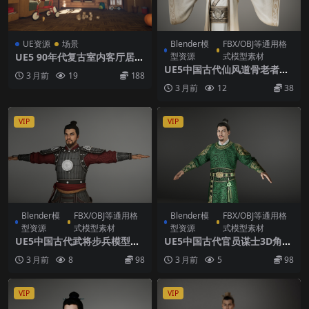
UE资源
场景
Blender模
FBX/OBJ等通用格
UE5 90年代复古室内客厅居民
型资源
式模型素材
楼家庭内景高精度老房子旧电
UE5中国古代仙风道骨老者道
3 月前
19
188
视场景
士模型白袍掌门Tpose3D角色
3 月前
12
38
无骨骼绑定
VIP
VIP
Blender模
FBX/OBJ等通用格
Blender模
FBX/OBJ等通用格
型资源
式模型素材
型资源
式模型素材
UE5中国古代武将步兵模型黑
UE5中国古代官员谋士3D角色
甲红袍已绑定骨骼角色资产UE
模型绿色云纹锦袍已绑定标准
3 月前
8
98
3 月前
5
98
5.0+
骨骼资产
VIP
VIP